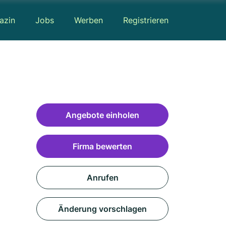
azin
Jobs
Werben
Registrieren
Angebote einholen
Firma bewerten
Anrufen
Änderung vorschlagen