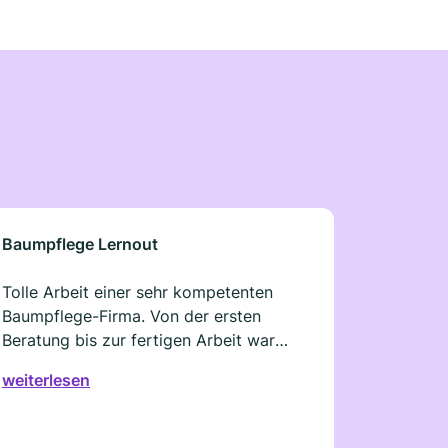
Baumpflege Lernout
Tolle Arbeit einer sehr kompetenten
Baumpflege-Firma. Von der ersten
Beratung bis zur fertigen Arbeit war
alles top organisiert und fachlich auf
weiterlesen
hohem Niveau. Die Bäume wurden
fachgerecht beschnitten, und man
merkt, dass hier mit viel Wissen und