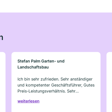
n
Stefan Palm Garten- und
Landschaftsbau
Ich bin sehr zufrieden. Sehr anständiger
und kompetenter Geschäftsführer, Gutes
Preis-Leistungsverhältnis. Sehr
hilfsbereit. Freundliche und menschliche
weiterlesen
Beratung. Sehr vertrauenswürdig. Kann
ich zu 100 % weiterempehlen.