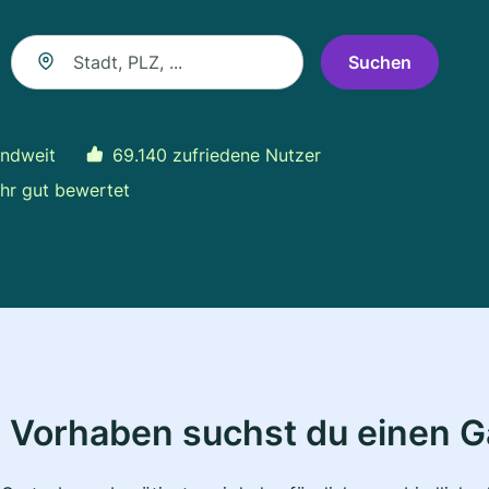
Suche nach Ort
Suchen
andweit
69.140 zufriedene Nutzer
hr gut bewertet
 Vorhaben suchst du einen 