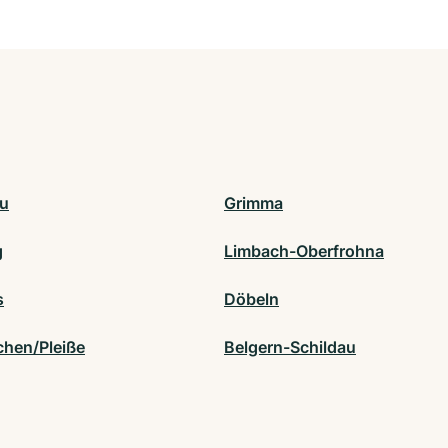
u
Grimma
g
Limbach-Oberfrohna
s
Döbeln
chen/Pleiße
Belgern-Schildau