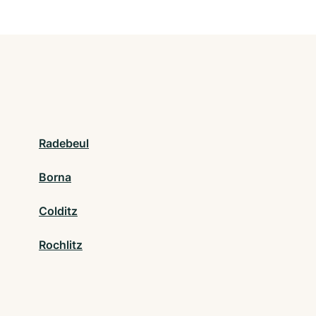
Radebeul
Borna
Colditz
Rochlitz