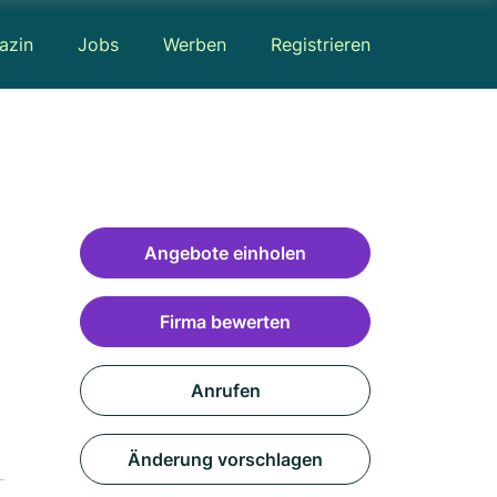
azin
Jobs
Werben
Registrieren
Angebote einholen
Firma bewerten
Anrufen
Änderung vorschlagen