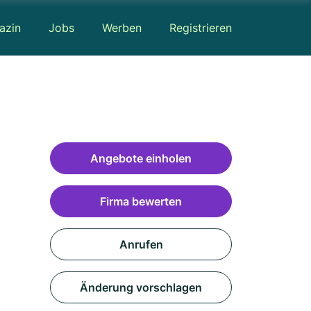
azin
Jobs
Werben
Registrieren
Angebote einholen
Firma bewerten
Anrufen
Änderung vorschlagen