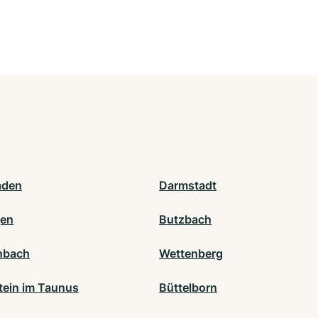
aden
Darmstadt
gen
Butzbach
nbach
Wettenberg
tein im Taunus
Büttelborn