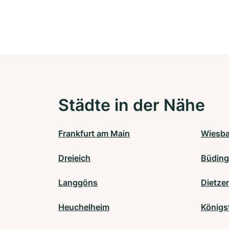
Städte in der Nähe
Frankfurt am Main
Wiesb
Dreieich
Büdin
Langgöns
Dietze
Heuchelheim
Königs