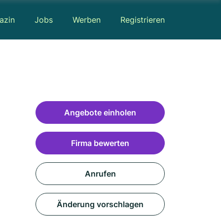
azin
Jobs
Werben
Registrieren
Angebote einholen
Firma bewerten
Anrufen
Änderung vorschlagen