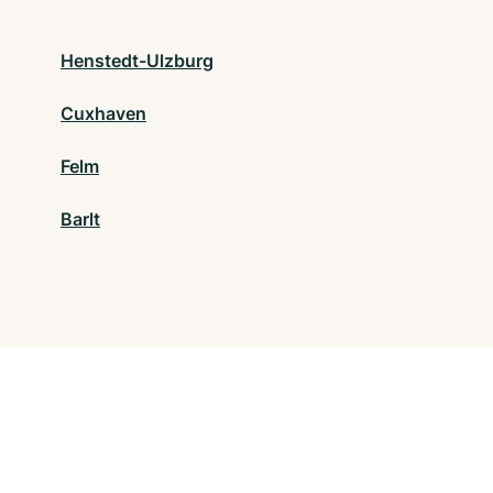
Henstedt-Ulzburg
Cuxhaven
Felm
Barlt