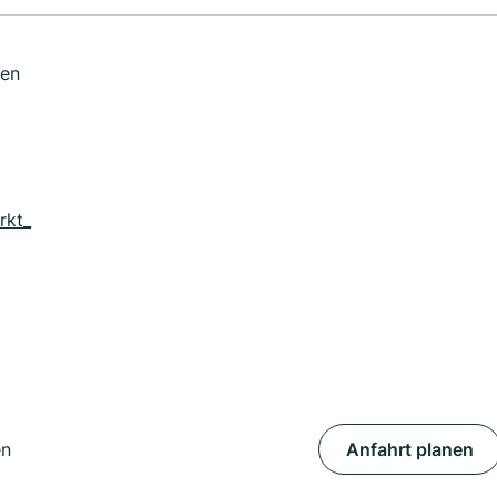
ten
rkt_
en
Anfahrt planen