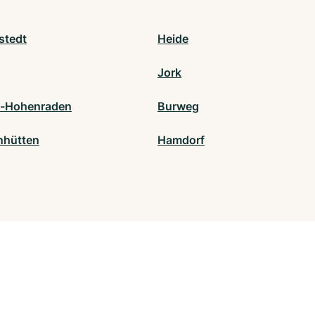
stedt
Heide
Jork
l-Hohenraden
Burweg
nhütten
Hamdorf