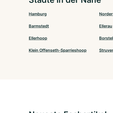
Hamburg
Norder
Barmstedt
Ellerau
Ellerhoop
Borste
Klein Offenseth-Sparrieshoop
Struve