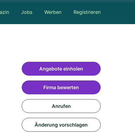
azin
Jobs
Werben
Registrieren
Angebote einholen
Firma bewerten
Anrufen
Änderung vorschlagen