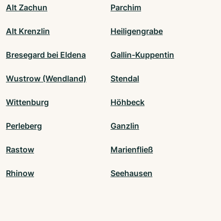
Alt Zachun
Parchim
Alt Krenzlin
Heiligengrabe
Bresegard bei Eldena
Gallin-Kuppentin
Wustrow (Wendland)
Stendal
Wittenburg
Höhbeck
Perleberg
Ganzlin
Rastow
Marienfließ
Rhinow
Seehausen