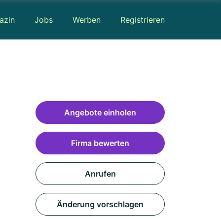
azin
Jobs
Werben
Registrieren
Angebote einholen
Firma bewerten
Anrufen
Änderung vorschlagen