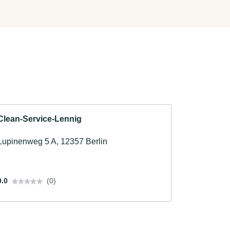
Clean-Service-Lennig
Lupinenweg 5 A, 12357 Berlin
0.0
(0)