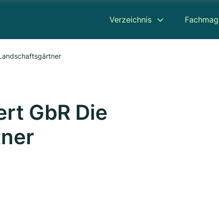
Verzeichnis
Fachmag
 Landschaftsgärtner
ert GbR Die
tner