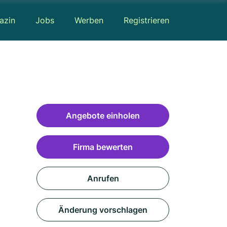
azin
Jobs
Werben
Registrieren
Angebote einholen
Firma bewerten
Anrufen
Änderung vorschlagen