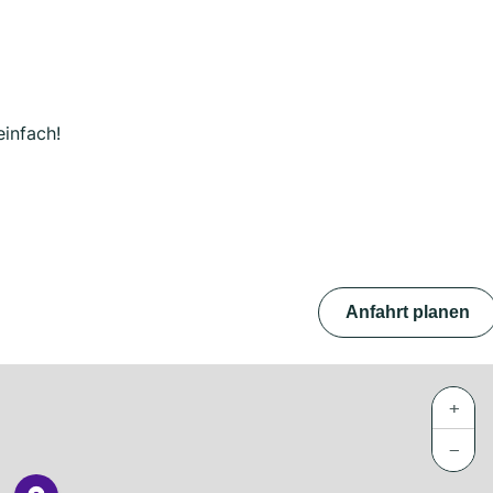
einfach!
Anfahrt planen
+
−