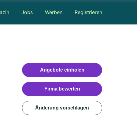
azin
Jobs
Werben
Registrieren
Angebote einholen
Firma bewerten
Änderung vorschlagen