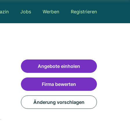
azin
Jobs
Werben
Registrieren
Angebote einholen
Firma bewerten
Änderung vorschlagen