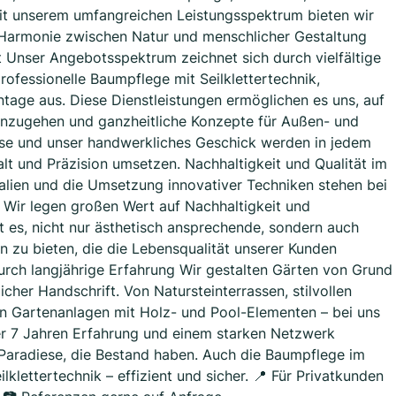
it unserem umfangreichen Leistungsspektrum bieten wir
ie Harmonie zwischen Natur und menschlicher Gestaltung
lt Unser Angebotsspektrum zeichnet sich durch vielfältige
rofessionelle Baumpflege mit Seilklettertechnik,
age aus. Diese Dienstleistungen ermöglichen es uns, auf
einzugehen und ganzheitliche Konzepte für Außen- und
tise und unser handwerkliches Geschick werden in jedem
alt und Präzision umsetzen. Nachhaltigkeit und Qualität im
lien und die Umsetzung innovativer Techniken stehen bei
. Wir legen großen Wert auf Nachhaltigkeit und
st es, nicht nur ästhetisch ansprechende, sondern auch
n zu bieten, die die Lebensqualität unserer Kunden
urch langjährige Erfahrung Wir gestalten Gärten von Grund
icher Handschrift. Von Natursteinterrassen, stilvollen
 Gartenanlagen mit Holz- und Pool-Elementen – bei uns
er 7 Jahren Erfahrung und einem starken Netzwerk
ne Paradiese, die Bestand haben. Auch die Baumpflege im
klettertechnik – effizient und sicher. 📍 Für Privatkunden