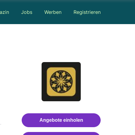
azin
Jobs
Werben
Registrieren
Angebote einholen