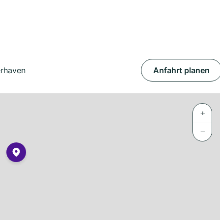
erhaven
Anfahrt planen
+
−