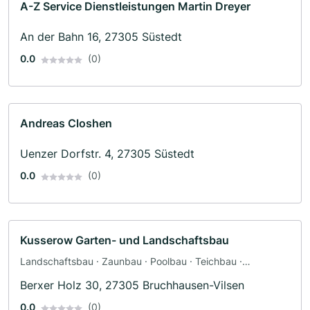
A-Z Service Dienstleistungen Martin Dreyer
An der Bahn 16, 27305 Süstedt
0.0
(0)
Andreas Closhen
Uenzer Dorfstr. 4, 27305 Süstedt
0.0
(0)
Kusserow Garten- und Landschaftsbau
Landschaftsbau · Zaunbau · Poolbau · Teichbau ·
Terrassengestaltung · Baggerbetrieb · Friedhofsgärtnerei ·
Berxer Holz 30, 27305 Bruchhausen-Vilsen
Pflasterarbeiten
0.0
(0)