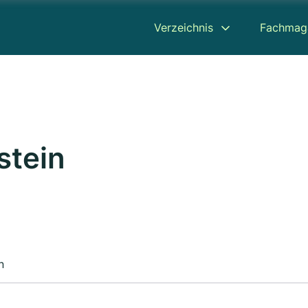
Verzeichnis
Fachmag
stein
n