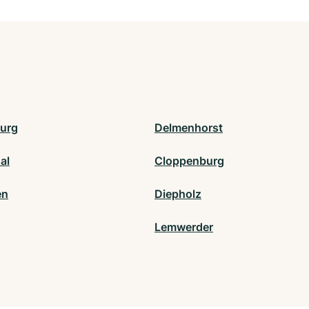
urg
Delmenhorst
hal
Cloppenburg
en
Diepholz
Lemwerder