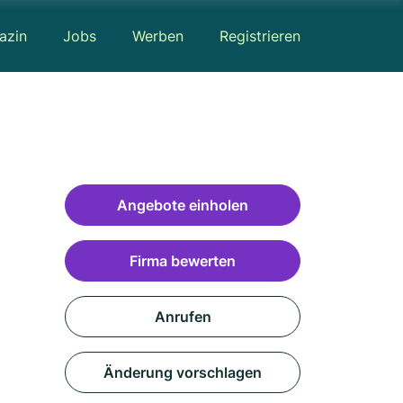
azin
Jobs
Werben
Registrieren
Angebote einholen
Firma bewerten
Anrufen
Änderung vorschlagen