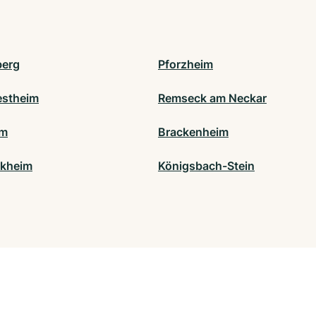
berg
Pforzheim
stheim
Remseck am Neckar
im
Brackenheim
ikheim
Königsbach-Stein