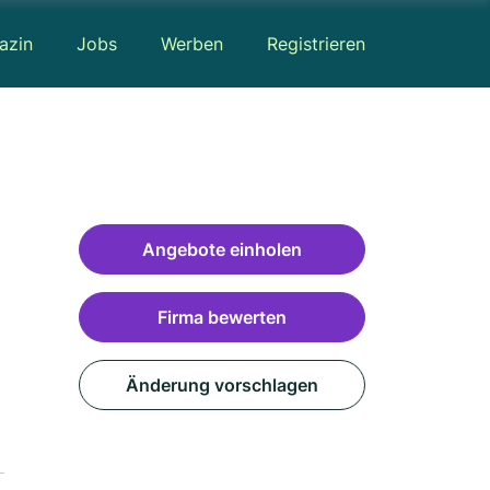
azin
Jobs
Werben
Registrieren
Angebote einholen
Firma bewerten
Änderung vorschlagen