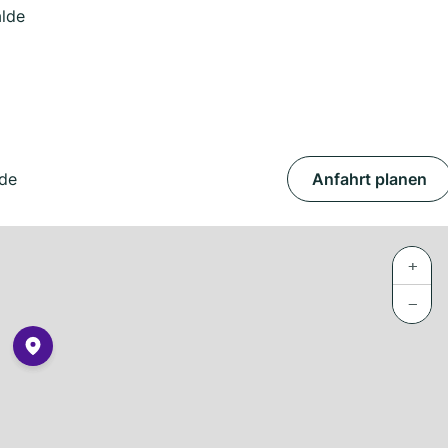
alde
lde
Anfahrt planen
+
−