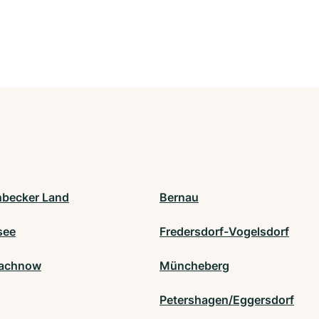
becker Land
Bernau
see
Fredersdorf-Vogelsdorf
machnow
Müncheberg
Petershagen/Eggersdorf