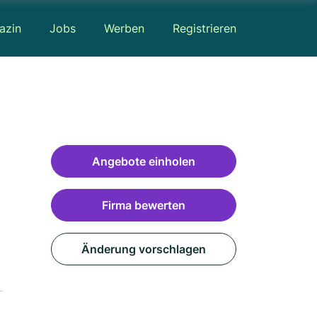
azin
Jobs
Werben
Registrieren
Angebote einholen
Firma bewerten
Änderung vorschlagen