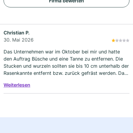
Firma bewerten
Christian P.
30. Mai 2026
Das Unternehmen war im Oktober bei mir und hatte
den Auftrag Büsche und eine Tanne zu entfernen. Die
Stucken und wurzeln sollten sie bis 10 cm unterhalb der
Rasenkannte entfernt bzw. zurück gefräst werden. Da
ich Fundamente für ein Gartenhaus und
Weiterlesen
Rasenkanntensteine für einen Kiesweg setzen will. Als
ich im Frühjahr anfangen wollte, musste ich feststellen
das trotz extra gemieteter Stuckenfräse die Wurzeln
und Stucken nicht entfern worden sind. Auf Anrufe wird
nicht mehr reagiert.