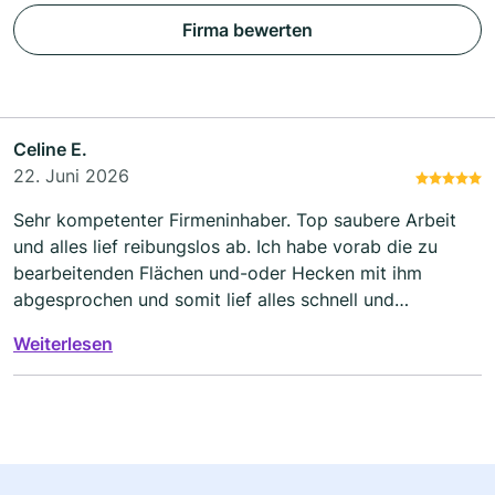
Firma bewerten
Celine E.
22. Juni 2026
Sehr kompetenter Firmeninhaber. Top saubere Arbeit
und alles lief reibungslos ab. Ich habe vorab die zu
bearbeitenden Flächen und-oder Hecken mit ihm
abgesprochen und somit lief alles schnell und
unkompliziert ab. Top Firma, Top Preis-
Weiterlesen
Leistungsverhältnis und Top Kompetenz. Gerne
nochmal, nur zum weiterempfehlen!