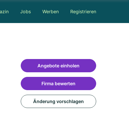
azin
Jobs
Werben
Registrieren
Angebote einholen
Firma bewerten
Änderung vorschlagen