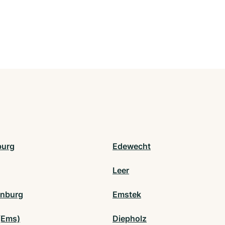
burg
Edewecht
Leer
enburg
Emstek
(Ems)
Diepholz