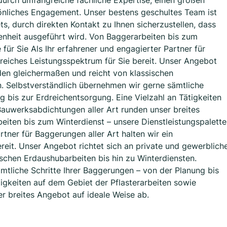
rch umfangreiche fachliche Expertise, einen großen
nliches Engagement. Unser bestens geschultes Team ist
ts, durch direkten Kontakt zu Ihnen sicherzustellen, dass
edenheit ausgeführt wird. Von Baggerarbeiten bis zum
 für Sie Als Ihr erfahrener und engagierter Partner für
greiches Leistungsspektrum für Sie bereit. Unser Angebot
nden gleichermaßen und reicht von klassischen
n. Selbstverständlich übernehmen wir gerne sämtliche
g bis zur Erdreichentsorgung. Eine Vielzahl an Tätigkeiten
Bauwerksabdichtungen aller Art runden unser breites
eiten bis zum Winterdienst – unsere Dienstleistungspalette
rtner für Baggerungen aller Art halten wir ein
reit. Unser Angebot richtet sich an private und gewerblich
schen Erdaushubarbeiten bis hin zu Winterdiensten.
mtliche Schritte Ihrer Baggerungen – von der Planung bis
tigkeiten auf dem Gebiet der Pflasterarbeiten sowie
r breites Angebot auf ideale Weise ab.