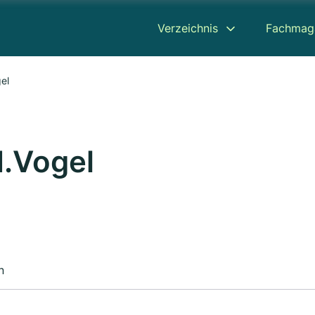
Verzeichnis
Fachmag
el
M.Vogel
n