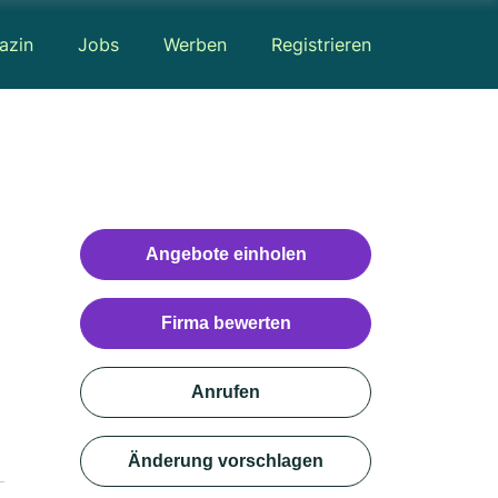
azin
Jobs
Werben
Registrieren
Angebote einholen
Firma bewerten
Anrufen
Änderung vorschlagen