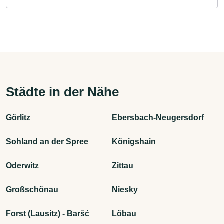
Städte in der Nähe
Görlitz
Ebersbach-Neugersdorf
Sohland an der Spree
Königshain
Oderwitz
Zittau
Großschönau
Niesky
Forst (Lausitz) - Baršć
Löbau