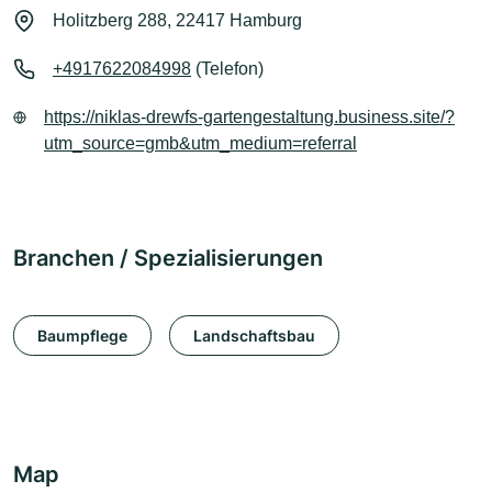
Holitzberg 288, 22417 Hamburg
+4917622084998
(Telefon)
https://niklas-drewfs-gartengestaltung.business.site/?
utm_source=gmb&utm_medium=referral
Branchen / Spezialisierungen
Baumpflege
Landschaftsbau
Map