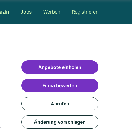
azin
Jobs
Werben
Registrieren
Angebote einholen
Firma bewerten
Anrufen
Änderung vorschlagen