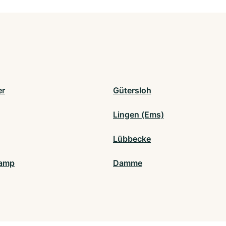
er
Gütersloh
Lingen (Ems)
Lübbecke
kamp
Damme