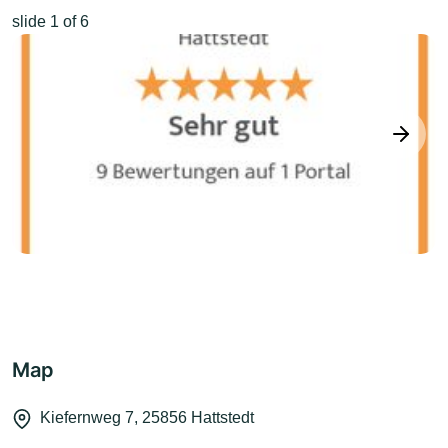
slide
1
of 6
next
Map
Kiefernweg 7, 25856 Hattstedt