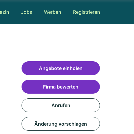
azin
Jobs
Werben
Registrieren
Angebote einholen
Firma bewerten
Anrufen
Änderung vorschlagen