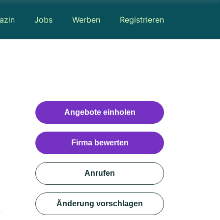
azin
Jobs
Werben
Registrieren
Angebote einholen
Firma bewerten
Anrufen
Änderung vorschlagen