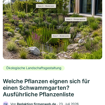
Ökologische Landschaftsgestaltung
Welche Pflanzen eignen sich für
einen Schwammgarten?
Ausführliche Pflanzenliste
Von
Redaktion firmenweb.de
‧
23. Juli 2026
FW