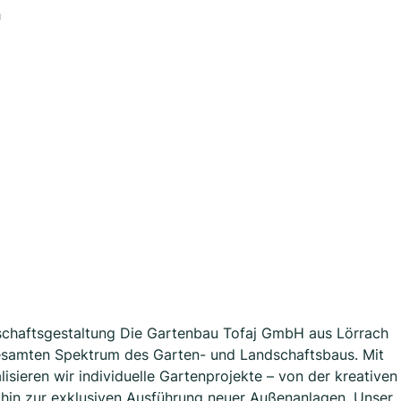
h
dschaftsgestaltung Die Gartenbau Tofaj GmbH aus Lörrach
esamten Spektrum des Garten- und Landschaftsbaus. Mit
sieren wir individuelle Gartenprojekte – von der kreativen
 hin zur exklusiven Ausführung neuer Außenanlagen. Unser