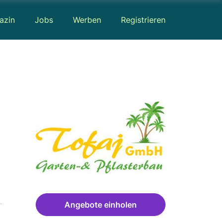
azin
Jobs
Werben
Registrieren
Angebote einholen