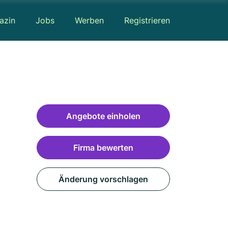
azin
Jobs
Werben
Registrieren
Angebote einholen
Firma bewerten
Änderung vorschlagen