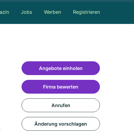
azin
Jobs
Werben
Registrieren
Angebote einholen
Firma bewerten
Anrufen
Änderung vorschlagen