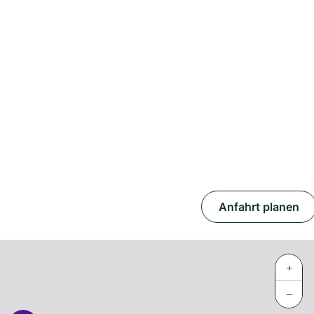
Anfahrt planen
+
−