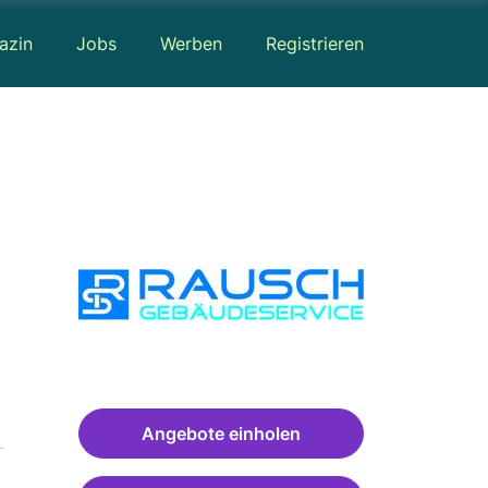
azin
Jobs
Werben
Registrieren
Angebote einholen