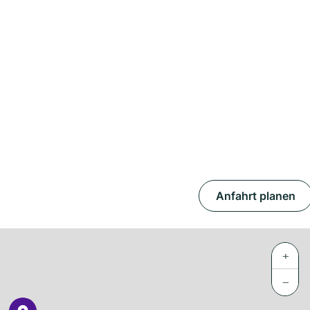
Anfahrt planen
+
−