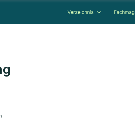
Verzeichnis
Fachmag
ng
n