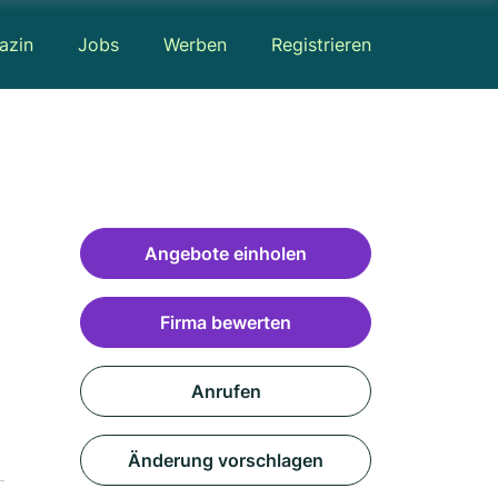
azin
Jobs
Werben
Registrieren
Angebote einholen
Firma bewerten
Anrufen
Änderung vorschlagen