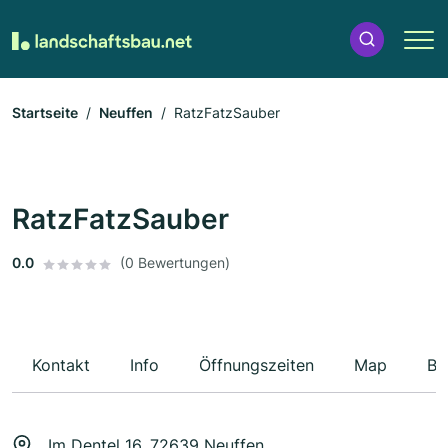
Startseite
Neuffen
RatzFatzSauber
RatzFatzSauber
0.0
(0 Bewertungen)
Kontakt
Info
Öffnungszeiten
Map
Be
Im Dentel 16, 72639 Neuffen