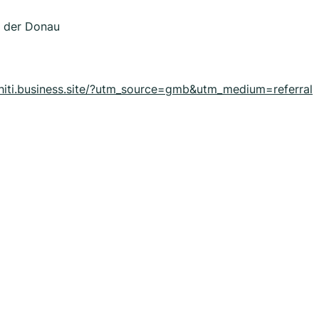
n der Donau
ahiti.business.site/?utm_source=gmb&utm_medium=referral