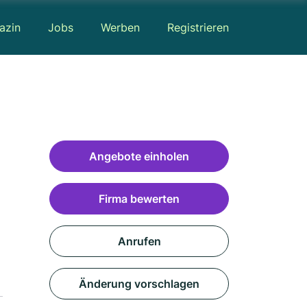
azin
Jobs
Werben
Registrieren
Angebote einholen
Firma bewerten
Anrufen
Änderung vorschlagen