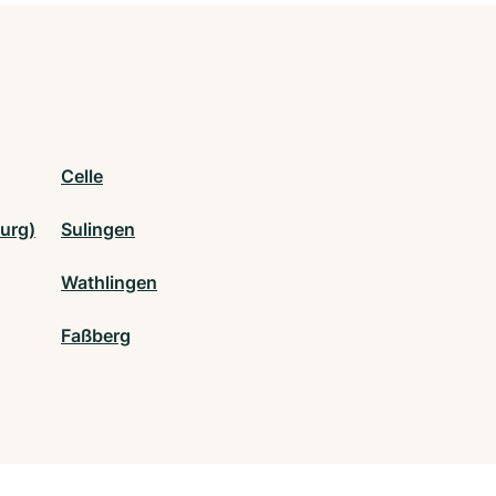
Celle
urg)
Sulingen
Wathlingen
Faßberg