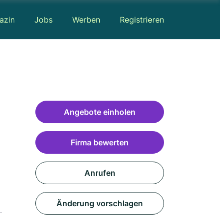
azin
Jobs
Werben
Registrieren
Angebote einholen
Firma bewerten
Anrufen
Änderung vorschlagen