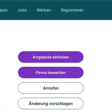
azin
Jobs
Werben
Registrieren
Angebote einholen
Firma bewerten
Anrufen
Änderung vorschlagen