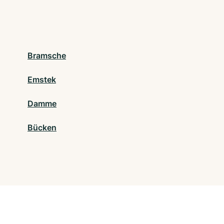
Bramsche
Emstek
Damme
Bücken