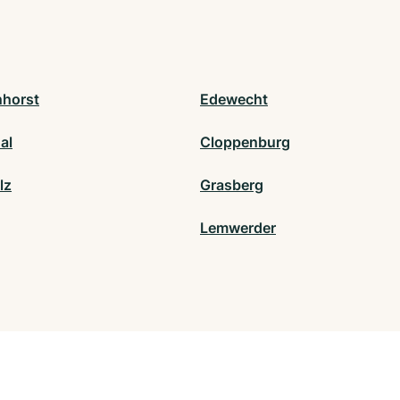
horst
Edewecht
hal
Cloppenburg
lz
Grasberg
Lemwerder