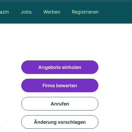
azin
Jobs
Werben
Registrieren
Angebote einholen
Firma bewerten
Anrufen
Änderung vorschlagen