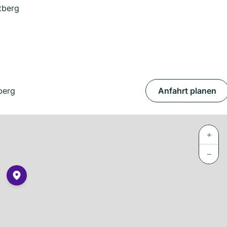
tberg
berg
Anfahrt planen
+
−