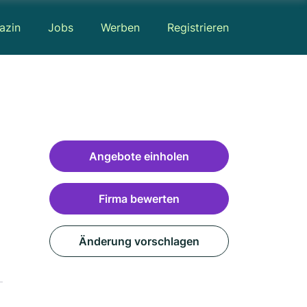
azin
Jobs
Werben
Registrieren
Angebote einholen
Firma bewerten
Änderung vorschlagen