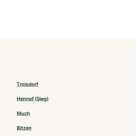
Troisdorf
Hennef (Sieg)
Much
Bitzen