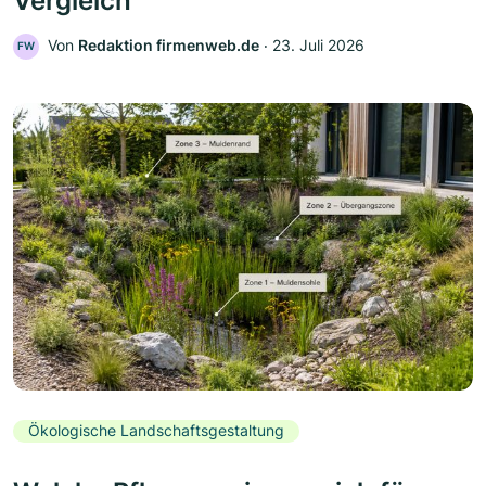
Vergleich
Von
Redaktion firmenweb.de
‧
23. Juli 2026
FW
Ökologische Landschaftsgestaltung