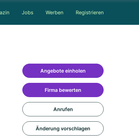
azin
Jobs
Werben
Registrieren
Angebote einholen
Firma bewerten
Anrufen
Änderung vorschlagen