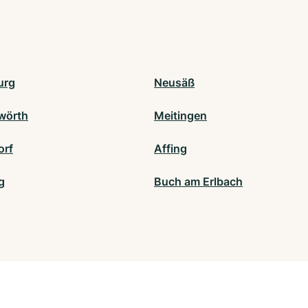
urg
Neusäß
wörth
Meitingen
orf
Affing
g
Buch am Erlbach