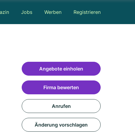
azin
Jobs
Werben
Registrieren
Angebote einholen
Firma bewerten
Anrufen
Änderung vorschlagen