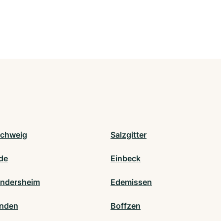
chweig
Salzgitter
de
Einbeck
ndersheim
Edemissen
inden
Boffzen