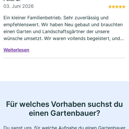
03. Juni 2026
Ein kleiner Familienbetrieb. Sehr zuverlässig und
empfehlenswert. Wir haben Neu gebaut und brauchten
einen Garten und Landschaftsgärtner der unsere
wünsche umsetzt. Wir waren vollends begeistert, und
es wird nicht jeder zusätzliche Handgriff in Rechnung
Weiterlesen
gestellt.
Für welches Vorhaben suchst du
einen Gartenbauer?
Du sagst uns, für welche Aufgabe du einen Gartenbauer