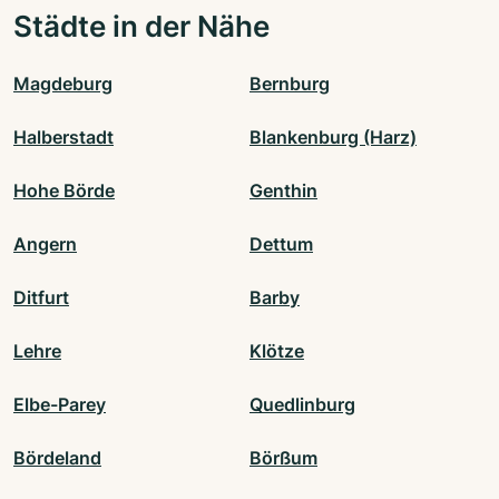
Städte in der Nähe
Magdeburg
Bernburg
Halberstadt
Blankenburg (Harz)
Hohe Börde
Genthin
Angern
Dettum
Ditfurt
Barby
Lehre
Klötze
Elbe-Parey
Quedlinburg
Bördeland
Börßum