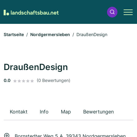
Startseite
Nordgermersleben
DraußenDesign
DraußenDesign
0.0
(0 Bewertungen)
Kontakt
Info
Map
Bewertungen
Bornstedter Weg 5 A, 39343 Nordgermersleben