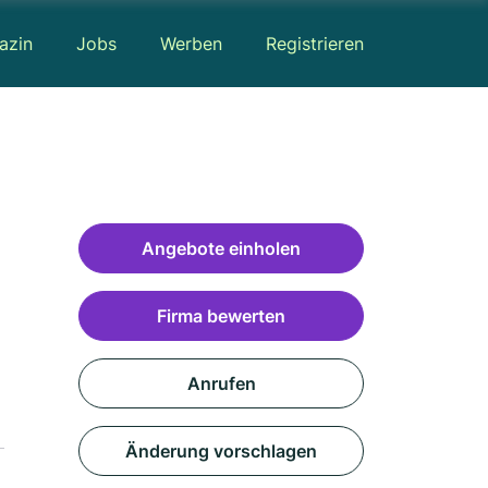
azin
Jobs
Werben
Registrieren
Angebote einholen
Firma bewerten
Anrufen
Änderung vorschlagen