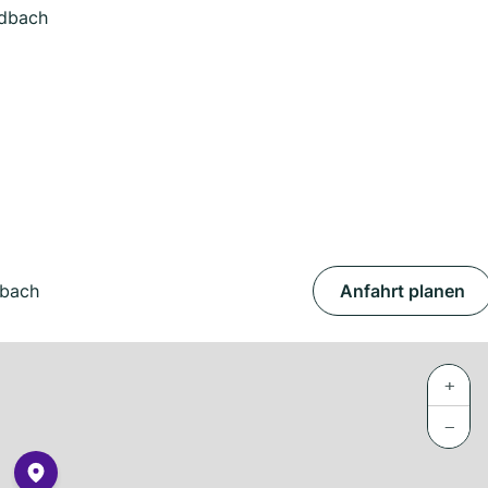
adbach
dbach
Anfahrt planen
+
−